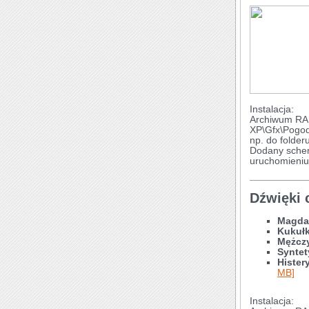
Instalacja:
Archiwum RAR
XP\Gfx\Pogod
np. do folder
Dodany schem
uruchomieniu
Dźwięki 
Magda
Kukuł
Mężcz
Syntet
Hister
MB]
Instalacja: