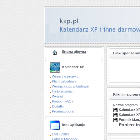
Strona główna
Linki sponsoro
Kalendarz XP
Wsparcie projektu
Plan rozbudowy
Wersja xx.xx w budowie
Historia zmian
Kliknij na prog
Wygląd
Pomoc (FAQ)
Nazwa programu
Dodatki
Kalendarz X
Promuj program
Kalendarz XP
Fotosik Man
Pobierz in
Inne aplikacje
LNK Folder
Fotosik Manager