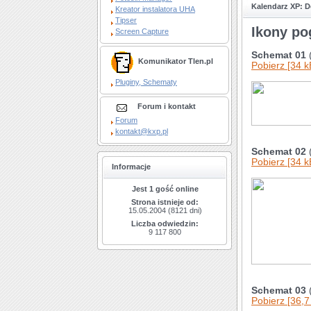
Kalendarz XP: D
Kreator instalatora UHA
Tipser
Ikony po
Screen Capture
Schemat 01
(
Komunikator Tlen.pl
Pobierz [34 k
Pluginy, Schematy
Forum i kontakt
Forum
kontakt@kxp.pl
Schemat 02
Pobierz [34 k
Informacje
Jest 1 gość online
Strona istnieje od:
15.05.2004 (8121 dni)
Liczba odwiedzin:
9 117 800
Schemat 03
Pobierz [36,7