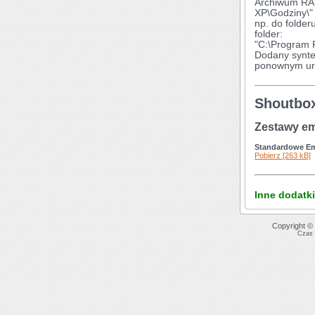
Archiwum RAR
XP\Godziny\"
np. do folder
folder:
"C:\Program 
Dodany synte
ponownym ur
Shoutbo
Zestawy em
Standardowe E
Pobierz [263 kB]
Inne dodatki
Copyright © 
Czas 